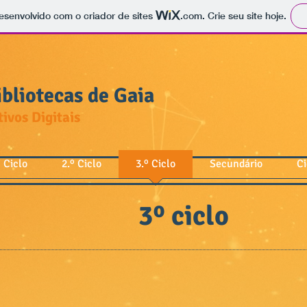
 desenvolvido com o criador de sites
.com
. Crie seu site hoje.
bliotecas de Gaia
ivos Digitais
º Ciclo
2.º Ciclo
3.º Ciclo
Secundário
Ci
3º ciclo